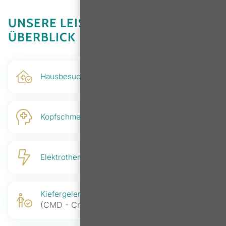
UNSERE LEISTUNGEN IM
ÜBERBLICK
Hausbesuche
Kopfschmerztherapie
Elektrotherapie
Kiefergelenksbehandlungen
(CMD - Craniomandibuläre Dysfunktion)