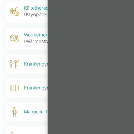
Kältetherapie
(Kryopack, Eislolly, Eis-Spray)
Wärmetherapie
(Wärmestrahler, Fango, Wärmepackung)
Krankengymnastik
Krankengymnastik am Gerät
Manuelle Therapie