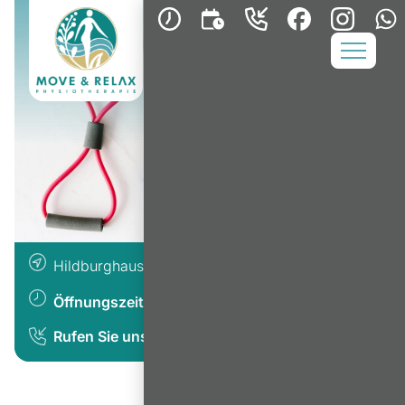
Hildburghauser Str. 5e
,
Berlin
12279
Öffnungszeiten:
anzeigen
Rufen Sie uns an:
+49 30 56 55 55 97