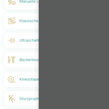
Manuelle Lymphdrainage & Ödemtherapie
Klassische Massage
Ultraschalltherapie
Beckenboden Behandlungen
Kinesotape
Sturzprophylaxe