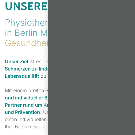
UNSERE LEISTUNGEN
Physiotherapie Move & Relax
in Berlin Marienfelde
– Ihre
Gesundheit in besten Händen
Unser Ziel
ist es, Ihre
Beweglichkeit zu verbessern
,
Schmerzen zu lindern
und Sie auf dem Weg zu
mehr
Lebensqualität
zu begleiten.
Mit einem breiten Spektrum
moderner Therapieformen
und individueller Betreuung
sind wir Ihr
kompetenter
Partner rund um Krankengymnastik, Rehabilitation
und Prävention
. Unser erfahrenes Team erstellt für Sie
einen individuellen Behandlungsplan, der genau auf
Ihre Bedürfnisse abgestimmt ist.